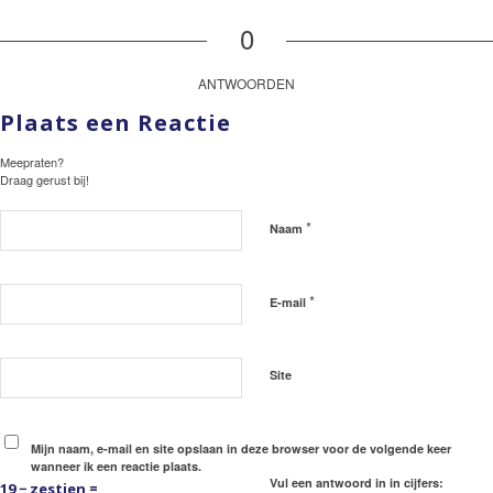
0
ANTWOORDEN
Plaats een Reactie
Meepraten?
Draag gerust bij!
*
Naam
*
E-mail
Site
Mijn naam, e-mail en site opslaan in deze browser voor de volgende keer
wanneer ik een reactie plaats.
Vul een antwoord in in cijfers:
19 − zestien =