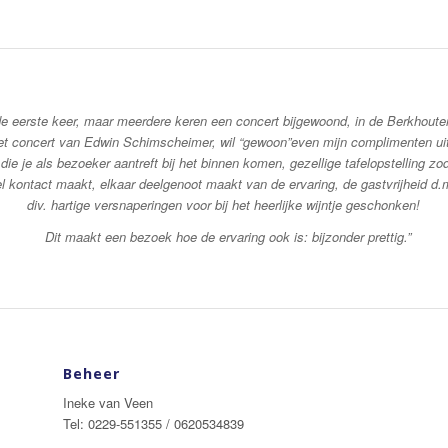
de eerste keer, maar meerdere keren een concert bijgewoond, in de
Berkhouter
et concert van Edwin Schimscheimer, wil
“gewoon”even mijn complimenten uit
die je als
bezoeker aantreft bij het binnen komen, gezellige tafelopstelling zo
el kontact maakt, elkaar deelgenoot maakt van de
ervaring, de gastvrijheid d.
div. hartige versnaperingen
voor bij het heerlijke wijntje geschonken!
Dit maakt een bezoek hoe de ervaring ook is: bijzonder prettig.”
Beheer
Ineke van Veen
Tel: 0229-551355 / 0620534839