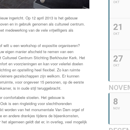
OKT
ieuw ingericht. Op 12 april 2013 is het gebouw
nhoven en in gebruik genomen als cultureel centrum.
21
et medewerking van de vele vrijwilligers als
OKT
of wilt u een workshop of expositie organiseren?
 uw eigen manier afscheid te nemen van een
27
et Cultureel Centrum Stichting Berkhouter Kerk. Het
mfort en voorzieningen en kan voor velerlei doelen
OKT
chting en opstelling heel flexibel. Zo kan ruimte
leinere gezelschappen zijn welkom. Er kunnen
erruimte, voor ongeveer 15 personen, op de eerste
NOVE
kamer, is in oude stijl teruggebracht.
r comfortabele stoelen. Het gebouw is
8
. Ook is een ringleiding voor slechthorenden
NOV
akt worden van het monumentale Van Dam orgel of
fie en andere drankjes tijdens de bijeenkomsten,
het algemeen geldt dat er, in overleg, veel mogelijk