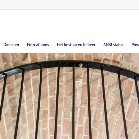
Diensten
Foto albums
Het bestuur en beheer
ANBI status
Priv