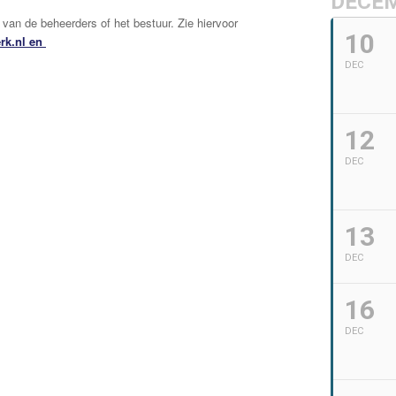
DECE
van de beheerders of het bestuur. Zie hiervoor
10
rk.nl en
DEC
12
DEC
13
DEC
16
DEC