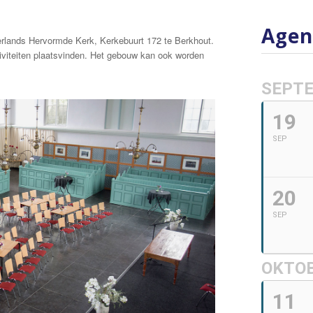
Agen
erlands Hervormde Kerk, Kerkebuurt 172 te Berkhout.
tiviteiten plaatsvinden. Het gebouw kan ook worden
SEPT
19
SEP
20
SEP
OKTO
11