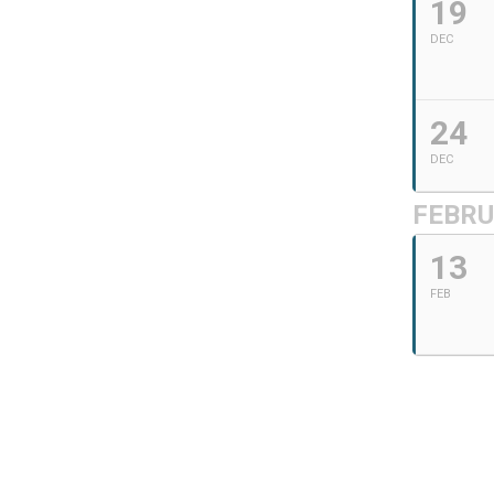
19
DEC
24
DEC
FEBRU
13
FEB
ten in Cultureel Centrum Berkh