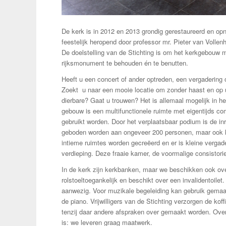
De kerk is in 2012 en 2013 grondig gerestaureerd en opn
feestelijk heropend door professor mr. Pieter van Volle
De doelstelling van de Stichting is om het kerkgebouw m
rijksmonument te behouden én te benutten.
Heeft u een concert of ander optreden, een vergadering 
Zoekt u naar een mooie locatie om zonder haast en op
dierbare? Gaat u trouwen? Het is allemaal mogelijk in h
gebouw is een multifunctionele ruimte met eigentijds co
gebruikt worden. Door het verplaatsbaar podium is de inri
geboden worden aan ongeveer 200 personen, maar ook k
intieme ruimtes worden gecreëerd en er is kleine vergad
verdieping. Deze fraaie kamer, de voormalige consistorie
In de kerk zijn kerkbanken, maar we beschikken ook ove
rolstoeltoegankelijk en beschikt over een invalidentoilet
aanwezig. Voor muzikale begeleiding kan gebruik gema
de piano. Vrijwilligers van de Stichting verzorgen de kof
tenzij daar andere afspraken over gemaakt worden. Over 
is: we leveren graag maatwerk.