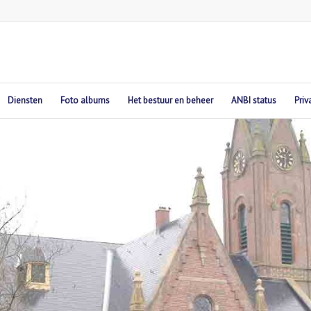
Diensten
Foto albums
Het bestuur en beheer
ANBI status
Priv