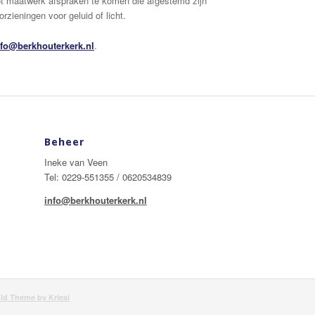
tot maatwerk afspraken te komen die afgestemd zijn
zieningen voor geluid of licht.
nfo@berkhouterkerk.nl
.
Beheer
Ineke van Veen
Tel: 0229-551355 / 0620534839
info@berkhouterkerk.nl
ld Theme by Kriesi