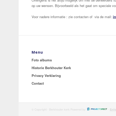
Overigens is het altijd mogelijk om met de beheerders 
op uw wensen. Bijvoorbeeld als het gaat om speciale voor
Voor nadere informatie : zie contacten of via de mail:
i
Menu
Foto albums
Historie Berkhouter Kerk
Privacy Verklaring
Contact
© Copyright - Berkhouter kerk Powered by:
-
Enfo