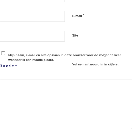
*
E-mail
Site
Mijn naam, e-mail en site opslaan in deze browser voor de volgende keer
wanneer ik een reactie plaats.
Vul een antwoord in in cijfers:
3 × drie =