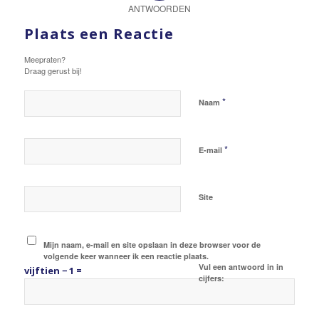
ANTWOORDEN
Plaats een Reactie
Meepraten?
Draag gerust bij!
*
Naam
*
E-mail
Site
Mijn naam, e-mail en site opslaan in deze browser voor de
volgende keer wanneer ik een reactie plaats.
Vul een antwoord in in
vijftien − 1 =
cijfers: