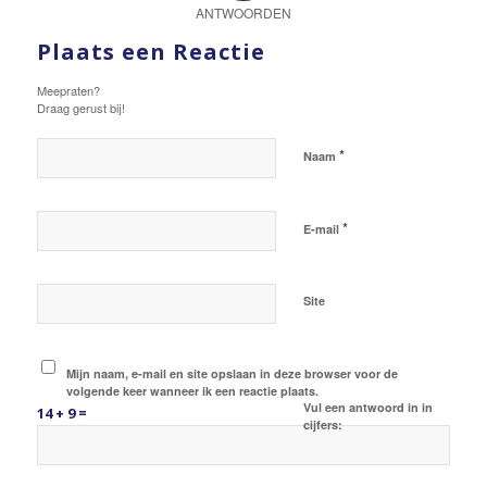
ANTWOORDEN
Plaats een Reactie
Meepraten?
Draag gerust bij!
*
Naam
*
E-mail
Site
Mijn naam, e-mail en site opslaan in deze browser voor de
volgende keer wanneer ik een reactie plaats.
Vul een antwoord in in
14 + 9 =
cijfers: