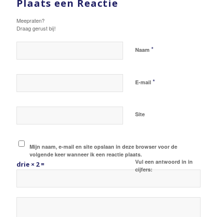
Plaats een Reactie
Meepraten?
Draag gerust bij!
*
Naam
*
E-mail
Site
Mijn naam, e-mail en site opslaan in deze browser voor de
volgende keer wanneer ik een reactie plaats.
Vul een antwoord in in
drie × 2 =
cijfers: