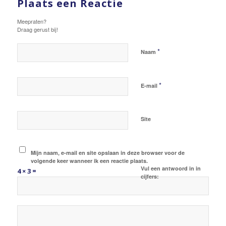
Plaats een Reactie
Meepraten?
Draag gerust bij!
*
Naam
*
E-mail
Site
Mijn naam, e-mail en site opslaan in deze browser voor de
volgende keer wanneer ik een reactie plaats.
Vul een antwoord in in
4 × 3 =
cijfers: