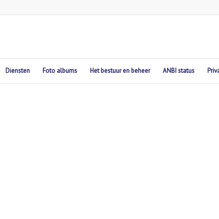
Diensten
Foto albums
Het bestuur en beheer
ANBI status
Priv